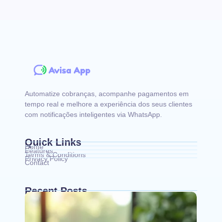
Automatize cobranças, acompanhe pagamentos em
tempo real e melhore a experiência dos seus clientes
com notificações inteligentes via WhatsApp.
Quick Links
Home
Features
Terms & Conditions
Privacy Policy
Contact
Recent Posts