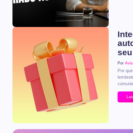
Int
aut
seu
Por
Avi
Por que
No Comments
lembret
comunic
Lei