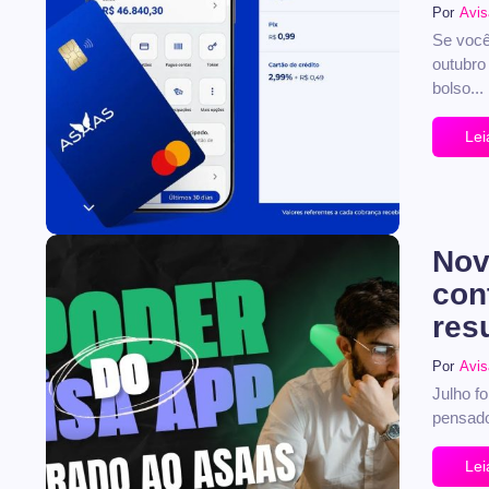
Por
Avis
Se você
No Comments
outubro
bolso...
Lei
Nov
con
res
Por
Avi
Julho f
No Comments
pensados
Lei