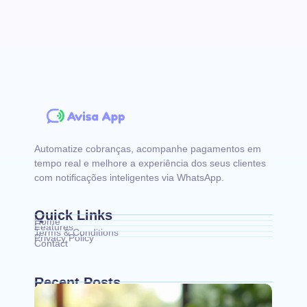
Automatize cobranças, acompanhe pagamentos em
tempo real e melhore a experiência dos seus clientes
com notificações inteligentes via WhatsApp.
Quick Links
Home
Features
Terms & Conditions
Privacy Policy
Contact
Recent Posts