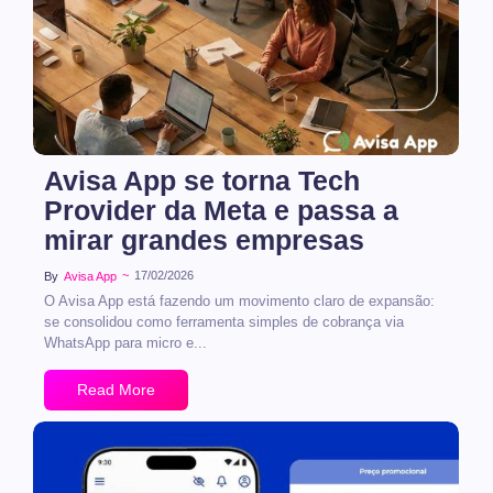
Avisa App se torna Tech
Provider da Meta e passa a
mirar grandes empresas
~
17/02/2026
By
Avisa App
O Avisa App está fazendo um movimento claro de expansão:
se consolidou como ferramenta simples de cobrança via
WhatsApp para micro e...
Read More